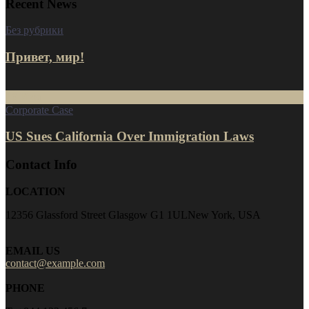
Recent News
Без рубрики
Привет, мир!
16
Июл
Corporate Case
US Sues California Over Immigration Laws
Contact Info
LOCATION
12356 Glassford Street Glasgow G1 1ULNew York, USA
EMAIL US
contact@example.com
PHONE