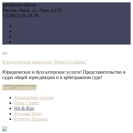
Перейти
gdv@urist-sibir.ru
к
Россия, Омск, ул. Лазо, д.155
содержимому
+7(3812) 38-18-78
Юридическая компания "Юрист-Сибирь"
Юридические и бухгалтерские услуги! Представительство в
судах общей юрисдикции и в арбитражном суде!
Free Consultation
Разрешение споров
Drug Crimes
Hit & Run
Personal Injury
Property Disputes