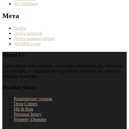
Без рубрики
Мета
Войти
Лента записей
Лента комментариев
WordPress.org
About Us
Lorem ipsum dolor sit amet, consectetur adipisicing elit. Obcaecati
laborum ipsa, a voluptates libero possimus sapien3e sint odit iusto
blanditiis doloribus.
Practise Areas
Разрешение споров
Drug Crimes
Hit & Run
Personal Injury
Property Disputes