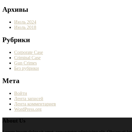
Архивы
Июль 2024
Июль 2018
Рубрики
Corporate Case
Criminal Case
Gun Crimes
Без рубрики
Мета
Войти
Лента записей
Лента комментариев
WordPress.org
About Us
Lorem ipsum dolor sit amet, consectetur adipisicing elit. Obcaecati lab