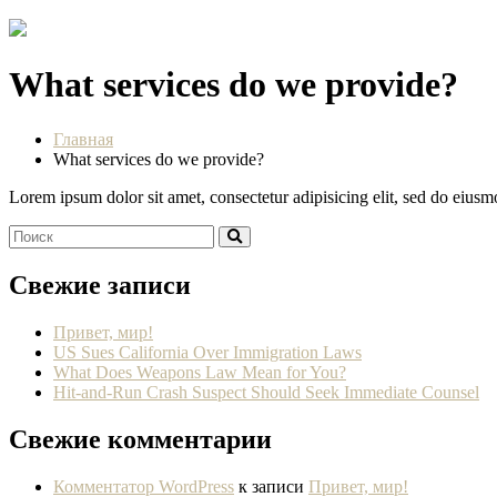
What services do we provide?
Главная
What services do we provide?
Lorem ipsum dolor sit amet, consectetur adipisicing elit, sed do eius
Свежие записи
Привет, мир!
US Sues California Over Immigration Laws
What Does Weapons Law Mean for You?
Hit-and-Run Crash Suspect Should Seek Immediate Counsel
Свежие комментарии
Комментатор WordPress
к записи
Привет, мир!