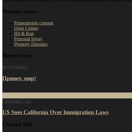
Practise Areas
Разрешение споров
Drug Crimes
Hit & Run
Personal Injury
Property Disputes
Recent News
Без рубрики
Привет, мир!
16
Июл
Corporate Case
US Sues California Over Immigration Laws
Contact Info