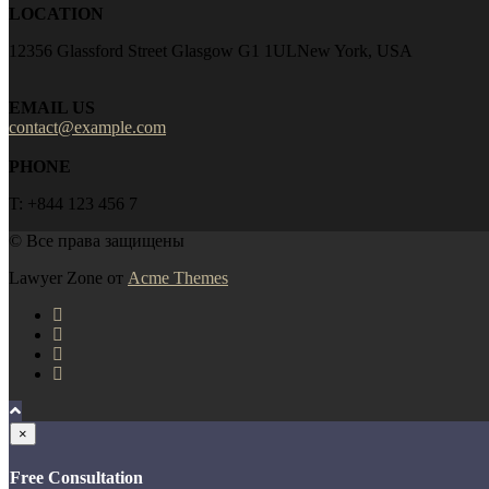
LOCATION
12356 Glassford Street Glasgow G1 1ULNew York, USA
EMAIL US
contact@example.com
PHONE
T: +844 123 456 7
© Все права защищены
Lawyer Zone от
Acme Themes
×
Free Consultation